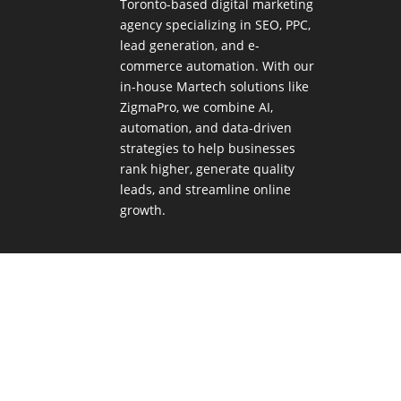
Toronto-based digital marketing
agency specializing in SEO, PPC,
lead generation, and e-
commerce automation. With our
in-house
Martech
solutions like
ZigmaPro, we combine AI,
automation, and data-driven
strategies to help businesses
rank higher, generate quality
leads, and streamline online
growth.
Digital Marketing Agency Toronto
Digital 
Zigma Internet Marketing |
Privacy Policy