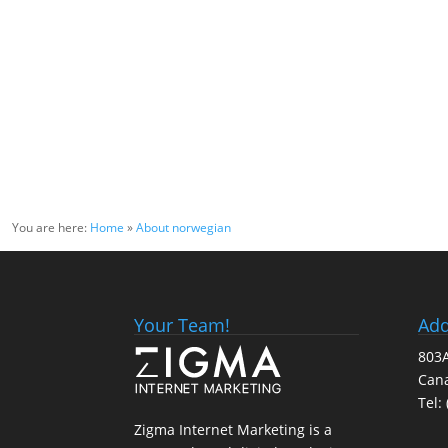
You are here:
Home
»
About norwegian
Your Team!
Add
803A
Can
Tel:
Zigma Internet Marketing is a