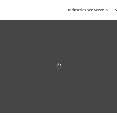
s
t
c
Industries We Serve
S