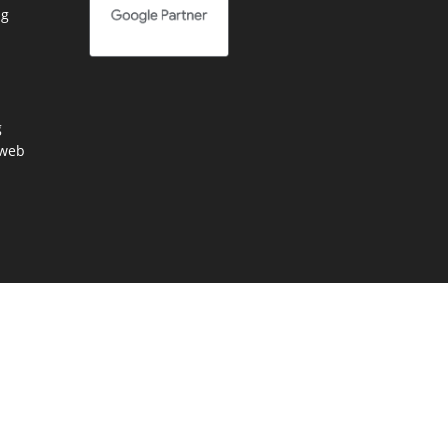
ng
g
 web