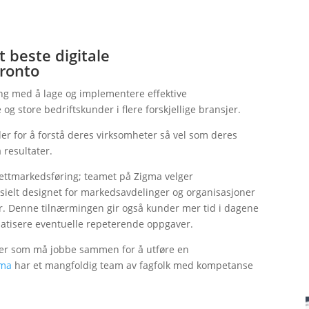
 beste digitale
oronto
ing med å lage og implementere effektive
g store bedriftskunder i flere forskjellige bransjer.
der for å forstå deres virksomheter så vel som deres
 resultater.
rnettmarkedsføring; teamet på Zigma velger
sielt designet for markedsavdelinger og organisasjoner
ler. Denne tilnærmingen gir også kunder mer tid i dagene
omatisere eventuelle repeterende oppgaver.
enter som må jobbe sammen for å utføre en
gma
har et mangfoldig team av fagfolk med kompetanse