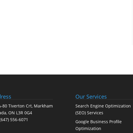
ress
Our Services
-80 Tiverton Crt, Markham
Search Engine Optimization
ada, ON L3R 0G4
(SEO) Services
(647) 556-6071
Google Business Profile
Optimization