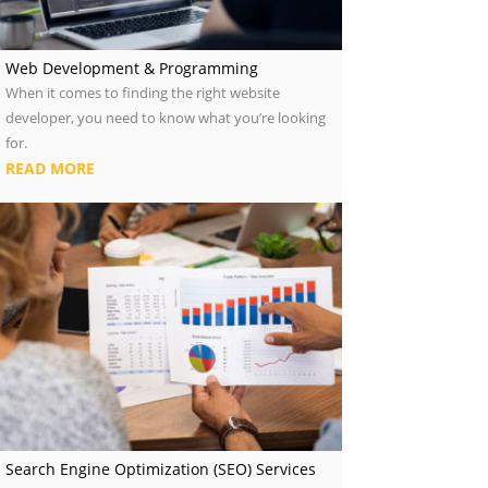
Web Development & Programming
When it comes to finding the right website
developer, you need to know what you’re looking
for.
READ MORE
Search Engine Optimization (SEO) Services