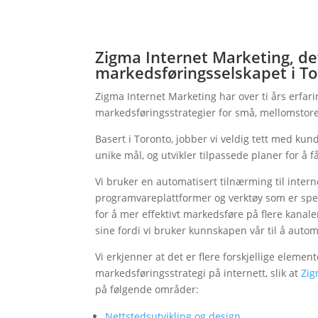
Zigma Internet Marketing, det
markedsføringsselskapet i T
Zigma Internet Marketing har over ti års erfar
markedsføringsstrategier for små, mellomstore o
Basert i Toronto, jobber vi veldig tett med kun
unike mål, og utvikler tilpassede planer for å få
Vi bruker en automatisert tilnærming til inte
programvareplattformer og verktøy som er spe
for å mer effektivt markedsføre på flere kana
sine fordi vi bruker kunnskapen vår til å aut
Vi erkjenner at det er flere forskjellige elem
markedsføringsstrategi på internett, slik at
Zi
på følgende områder:
Nettstedsutvikling og design