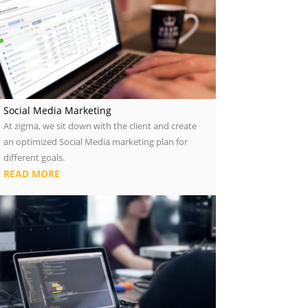
Social Media Marketing
At zigma, we sit down with the client and create
an optimized Social Media marketing plan for
different goals.
READ MORE