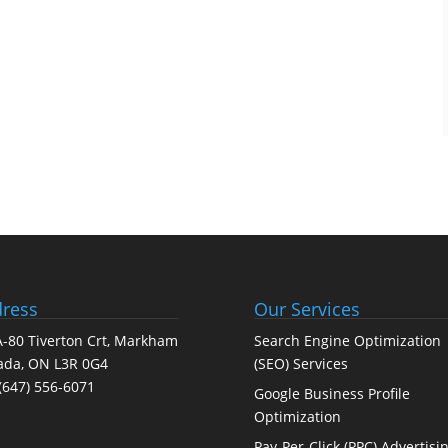
ress
Our Services
-80 Tiverton Crt, Markham
Search Engine Optimization
ada, ON L3R 0G4
(SEO) Services
(647) 556-6071
Google Business Profile
Optimization
Pay-Per-Click (PPC) Advertisi