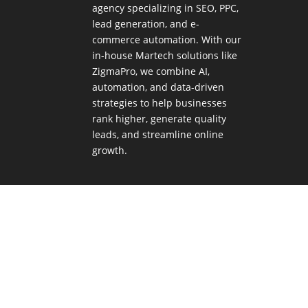
agency specializing in SEO, PPC,
lead generation, and e-
commerce automation. With our
in-house
Martech
solutions like
ZigmaPro, we combine AI,
automation, and data-driven
strategies to help businesses
rank higher, generate quality
leads, and streamline online
growth.
Digital Marketing Agency Toronto
Digital 
Zigma Internet Marketing |
Privacy Policy