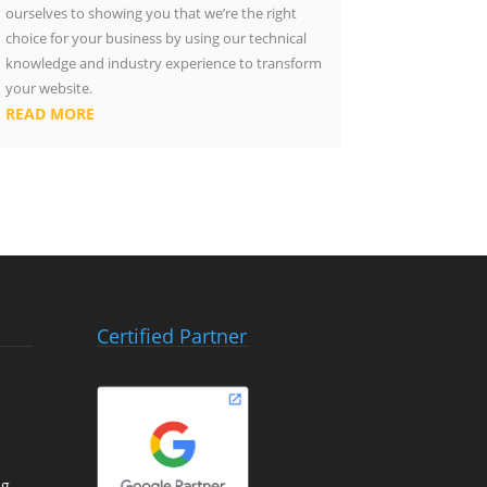
ourselves to showing you that we’re the right
choice for your business by using our technical
knowledge and industry experience to transform
your website.
READ MORE
Certified Partner
ng