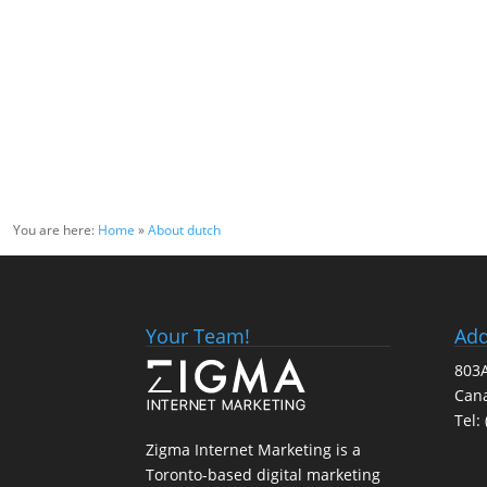
You are here:
Home
»
About dutch
Your Team!
Add
803A
Can
Tel:
Zigma Internet Marketing is a
Toronto-based digital marketing