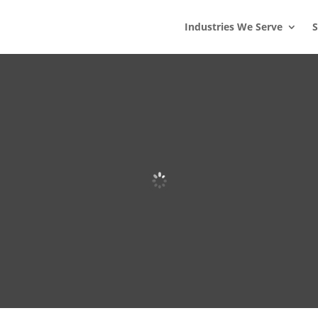
s
t
c
Industries We Serve
S