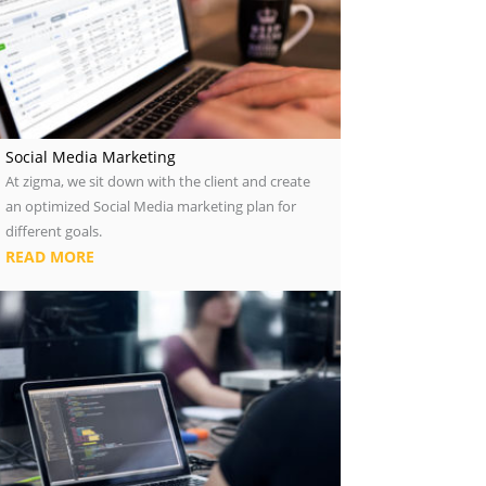
Social Media Marketing
At zigma, we sit down with the client and create
an optimized Social Media marketing plan for
different goals.
READ MORE